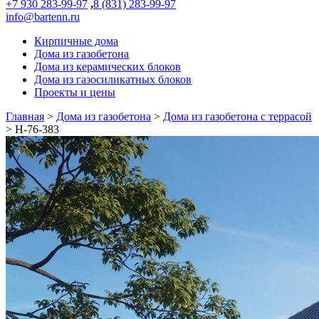
+7 930 283-99-97
,
8 (831) 283-99-97
info@bartenn.ru
Кирпичные дома
Дома из газобетона
Дома из керамических блоков
Дома из газосиликатных блоков
Проекты и цены
Главная
>
Дома из газобетона
>
Дома из газобетона с террасой
>
Н-76-383