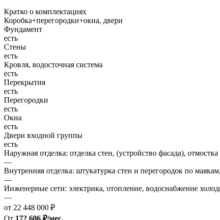
Кратко о комплектациях
Коробка+перегородки+окна, двери
Фундамент
есть
Стены
есть
Кровля, водосточная система
есть
Перекрытия
есть
Перегородки
есть
Окна
есть
Двери входной группы
есть
Наружная отделка: отделка стен, (устройство фасада), отмостка
—
Внутренняя отделка: штукатурка стен и перегородок по маякам
—
Инженерные сети: электрика, отопление, водоснабжение холодн
—
от 22 448 000 ₽
От
172 606 ₽/мес.