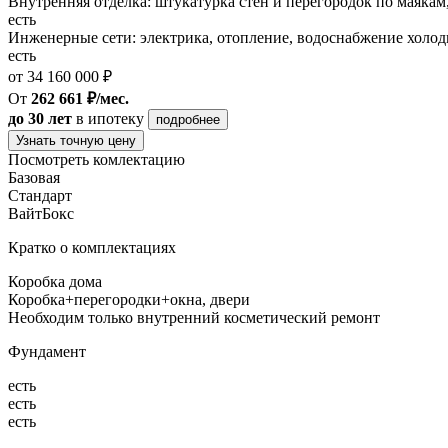
Внутренняя отделка: штукатурка стен и перегородок по маякам
есть
Инженерные сети: электрика, отопление, водоснабжение холодн
есть
от 34 160 000 ₽
От
262 661 ₽/мес.
до 30 лет
в ипотеку
подробнее
Узнать точную цену
Посмотреть комлектацию
Базовая
Стандарт
ВайтБокс
Кратко о комплектациях
Коробка дома
Коробка+перегородки+окна, двери
Необходим только внутренний косметический ремонт
Фундамент
есть
есть
есть