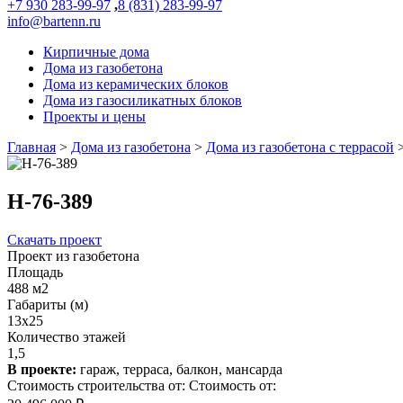
+7 930 283-99-97
,
8 (831) 283-99-97
info@bartenn.ru
Кирпичные дома
Дома из газобетона
Дома из керамических блоков
Дома из газосиликатных блоков
Проекты и цены
Главная
>
Дома из газобетона
>
Дома из газобетона с террасой
Н-76-389
Скачать проект
Проект из газобетона
Площадь
488 м2
Габариты (м)
13x25
Количество этажей
1,5
В проекте:
гараж, терраса, балкон, мансарда
Стоимость строительства от:
Стоимость от: