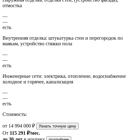
отмостка
—
—
есть
Внутренняя отделка: штукатурка стен и перегородок по
маякам, устройство стяжки пола
—
—
есть
Инженерные сети: электрика, отопление, водоснабжение
холодное и горячее, канализация
—
—
есть
Стоимость:
от 14 994 000 ₽
Узнать точную цену
От
115 291 ₽/мес.
до 30 лет
в ипотеку
подробнее