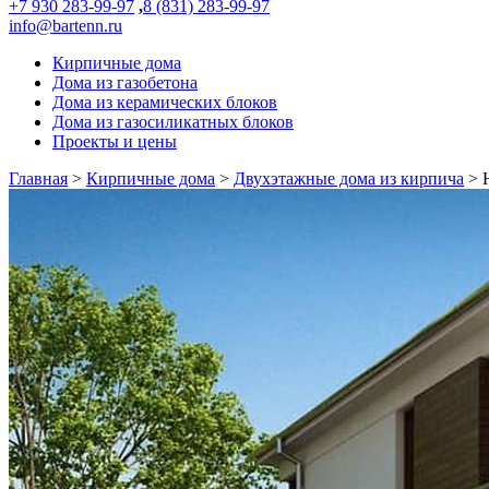
+7 930 283-99-97
,
8 (831) 283-99-97
info@bartenn.ru
Кирпичные дома
Дома из газобетона
Дома из керамических блоков
Дома из газосиликатных блоков
Проекты и цены
Главная
>
Кирпичные дома
>
Двухэтажные дома из кирпича
>