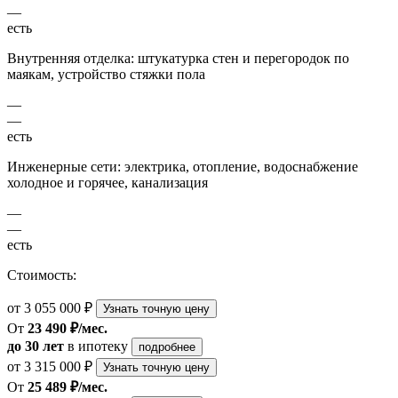
—
есть
Внутренняя отделка: штукатурка стен и перегородок по
маякам, устройство стяжки пола
—
—
есть
Инженерные сети: электрика, отопление, водоснабжение
холодное и горячее, канализация
—
—
есть
Стоимость:
от 3 055 000 ₽
Узнать точную цену
От
23 490 ₽/мес.
до 30 лет
в ипотеку
подробнее
от 3 315 000 ₽
Узнать точную цену
От
25 489 ₽/мес.