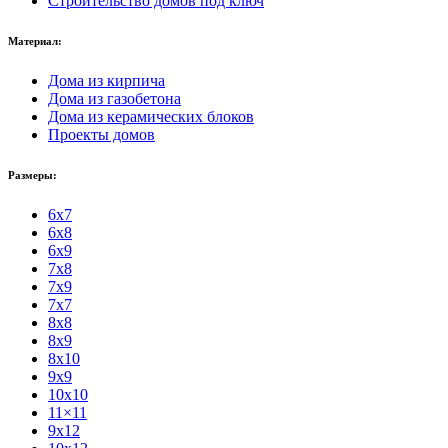
Строительство домов под ключ
Материал:
Дома из кирпича
Дома из газобетона
Дома из керамических блоков
Проекты домов
Размеры:
6x7
6x8
6x9
7x8
7x9
7x7
8x8
8x9
8x10
9x9
10x10
11×11
9x12