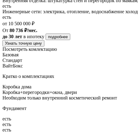
Внутренняя отделка: штукатурка стен и перегородок по маякам
есть
Инженерные сети: электрика, отопление, водоснабжение холодн
есть
от 10 500 000 ₽
От
80 736 ₽/мес.
до 30 лет
в ипотеку
подробнее
Узнать точную цену
Посмотреть комлектацию
Базовая
Стандарт
ВайтБокс
Кратко о комплектациях
Коробка дома
Коробка+перегородки+окна, двери
Необходим только внутренний косметический ремонт
Фундамент
есть
есть
есть