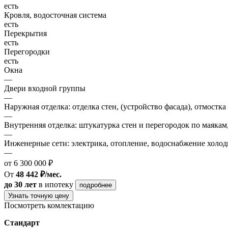
есть
Кровля, водосточная система
есть
Перекрытия
есть
Перегородки
есть
Окна
—
Двери входной группы
—
Наружная отделка: отделка стен, (устройство фасада), отмостка
—
Внутренняя отделка: штукатурка стен и перегородок по маякам
—
Инженерные сети: электрика, отопление, водоснабжение холодн
—
от 6 300 000 ₽
От
48 442 ₽/мес.
до 30 лет
в ипотеку
подробнее
Узнать точную цену
Посмотреть комлектацию
Стандарт