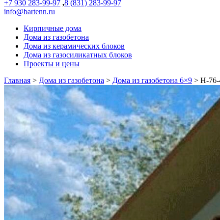
+7 930 283-99-97
,
8 (831) 283-99-97
info@bartenn.ru
Кирпичные дома
Дома из газобетона
Дома из керамических блоков
Дома из газосиликатных блоков
Проекты и цены
Главная
>
Дома из газобетона
>
Дома из газобетона 6×9
>
Н-76-