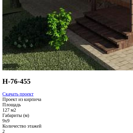
Н-76-455
Скачать проект
Проект из кирпича
Площадь
127 м2
Габариты (м)
9х9
Количество этажей
2