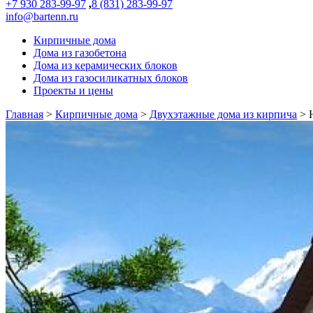
+7 930 283-99-97
,
8 (831) 283-99-97
info@bartenn.ru
Кирпичные дома
Дома из газобетона
Дома из керамических блоков
Дома из газосиликатных блоков
Проекты и цены
Главная
>
Кирпичные дома
>
Двухэтажные дома из кирпича
>