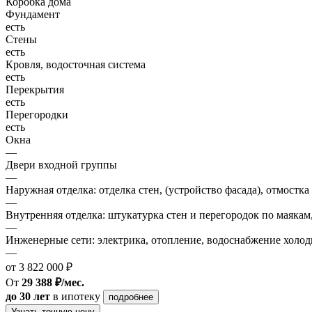
Коробка дома
Фундамент
есть
Стены
есть
Кровля, водосточная система
есть
Перекрытия
есть
Перегородки
есть
Окна
—
Двери входной группы
—
Наружная отделка: отделка стен, (устройство фасада), отмостка
—
Внутренняя отделка: штукатурка стен и перегородок по маякам
—
Инженерные сети: электрика, отопление, водоснабжение холодн
—
от 3 822 000 ₽
От
29 388 ₽/мес.
до 30 лет
в ипотеку
подробнее
Узнать точную цену