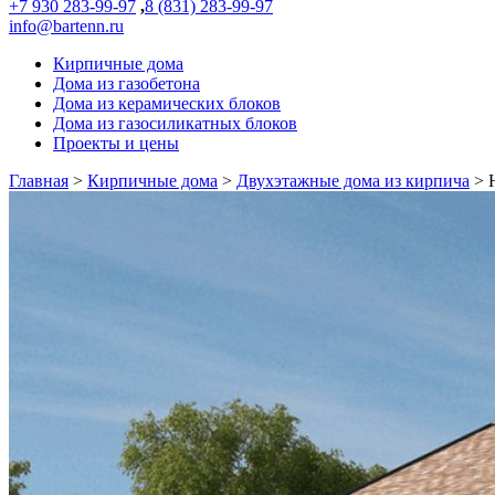
+7 930 283-99-97
,
8 (831) 283-99-97
info@bartenn.ru
Кирпичные дома
Дома из газобетона
Дома из керамических блоков
Дома из газосиликатных блоков
Проекты и цены
Главная
>
Кирпичные дома
>
Двухэтажные дома из кирпича
>