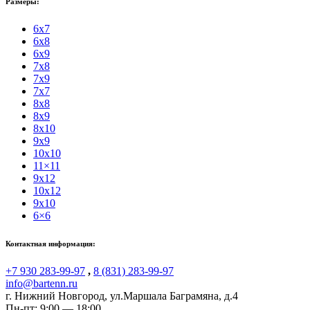
Размеры:
6x7
6x8
6x9
7x8
7x9
7x7
8x8
8x9
8x10
9x9
10x10
11×11
9x12
10x12
9x10
6×6
Контактная информация:
+7 930 283-99-97
,
8 (831) 283-99-97
info@bartenn.ru
г. Нижний Новгород
,
ул.Маршала Баграмяна, д.4
Пн-пт: 9:00 — 18:00