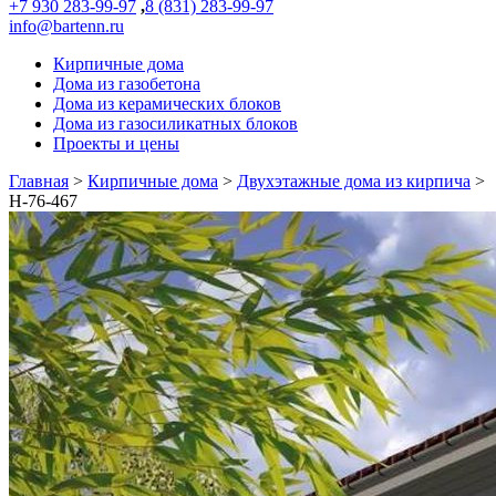
+7 930 283-99-97
,
8 (831) 283-99-97
info@bartenn.ru
Кирпичные дома
Дома из газобетона
Дома из керамических блоков
Дома из газосиликатных блоков
Проекты и цены
Главная
>
Кирпичные дома
>
Двухэтажные дома из кирпича
>
Н-76-467