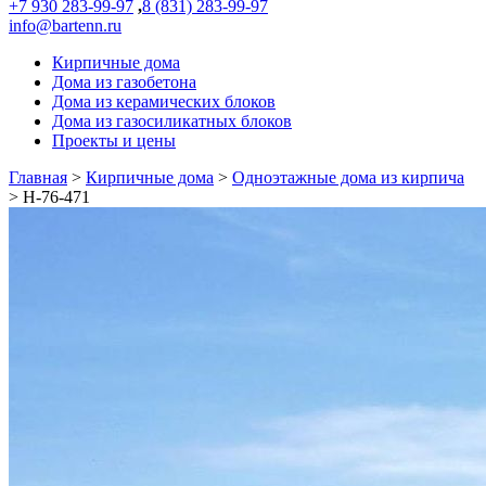
+7 930 283-99-97
,
8 (831) 283-99-97
info@bartenn.ru
Кирпичные дома
Дома из газобетона
Дома из керамических блоков
Дома из газосиликатных блоков
Проекты и цены
Главная
>
Кирпичные дома
>
Одноэтажные дома из кирпича
>
Н-76-471