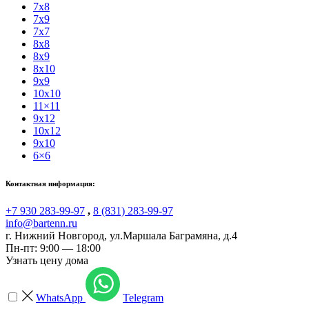
7x8
7x9
7x7
8x8
8x9
8x10
9x9
10x10
11×11
9x12
10x12
9x10
6×6
Контактная информация:
+7 930 283-99-97
,
8 (831) 283-99-97
info@bartenn.ru
г. Нижний Новгород
,
ул.Маршала Баграмяна, д.4
Пн-пт: 9:00 — 18:00
Узнать цену дома
WhatsApp
Telegram