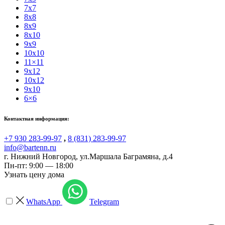
7x7
8x8
8x9
8x10
9x9
10x10
11×11
9x12
10x12
9x10
6×6
Контактная информация:
+7 930 283-99-97
,
8 (831) 283-99-97
info@bartenn.ru
г. Нижний Новгород
,
ул.Маршала Баграмяна, д.4
Пн-пт: 9:00 — 18:00
Узнать цену дома
WhatsApp
Telegram