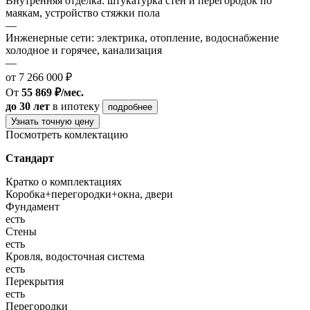
Внутренняя отделка: штукатурка стен и перегородок по
маякам, устройство стяжки пола
—
Инженерные сети: электрика, отопление, водоснабжение
холодное и горячее, канализация
—
от 7 266 000 ₽
От
55 869 ₽/мес.
до 30 лет
в ипотеку
подробнее
Узнать точную цену
Посмотреть комлектацию
Стандарт
Кратко о комплектациях
Коробка+перегородки+окна, двери
Фундамент
есть
Стены
есть
Кровля, водосточная система
есть
Перекрытия
есть
Перегородки