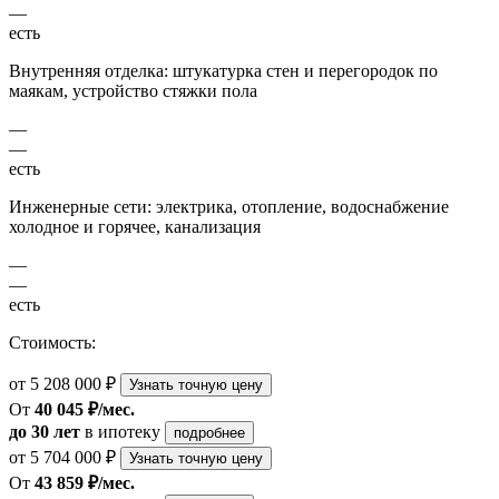
—
есть
Внутренняя отделка: штукатурка стен и перегородок по
маякам, устройство стяжки пола
—
—
есть
Инженерные сети: электрика, отопление, водоснабжение
холодное и горячее, канализация
—
—
есть
Стоимость:
от 5 208 000 ₽
Узнать точную цену
От
40 045 ₽/мес.
до 30 лет
в ипотеку
подробнее
от 5 704 000 ₽
Узнать точную цену
От
43 859 ₽/мес.