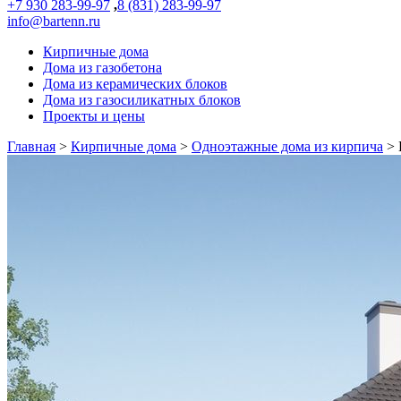
+7 930 283-99-97
,
8 (831) 283-99-97
info@bartenn.ru
Кирпичные дома
Дома из газобетона
Дома из керамических блоков
Дома из газосиликатных блоков
Проекты и цены
Главная
>
Кирпичные дома
>
Одноэтажные дома из кирпича
>