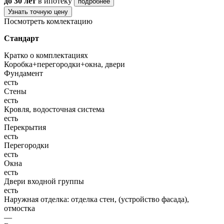
до 30 лет
в ипотеку
подробнее
Узнать точную цену
Посмотреть комлектацию
Стандарт
Кратко о комплектациях
Коробка+перегородки+окна, двери
Фундамент
есть
Стены
есть
Кровля, водосточная система
есть
Перекрытия
есть
Перегородки
есть
Окна
есть
Двери входной группы
есть
Наружная отделка: отделка стен, (устройство фасада),
отмостка
—