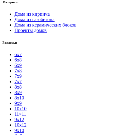
Материал:
Дома из кирпича
Дома из газобетона
Дома из керамических блоков
Проекты домов
Размеры:
6x7
6x8
6x9
7x8
7x9
7x7
8x8
8x9
8x10
9x9
10x10
11×11
9x12
10x12
9x10