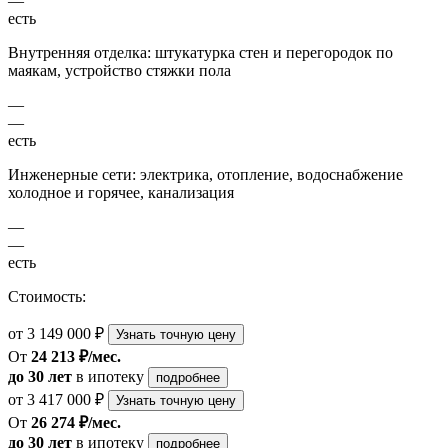
—
есть
Внутренняя отделка: штукатурка стен и перегородок по
маякам, устройство стяжки пола
—
—
есть
Инженерные сети: электрика, отопление, водоснабжение
холодное и горячее, канализация
—
—
есть
Стоимость:
от 3 149 000 ₽
Узнать точную цену
От
24 213 ₽/мес.
до 30 лет
в ипотеку
подробнее
от 3 417 000 ₽
Узнать точную цену
От
26 274 ₽/мес.
до 30 лет
в ипотеку
подробнее