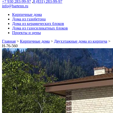
+7 930 283-99-97
,
8 (831) 283-99-97
info@bartenn.ru
Кирпичные дома
Дома из газобетона
Дома из керамических блоков
Дома из газосиликатных блоков
Проекты и цены
Главная
>
Кирпичные дома
>
Двухэтажные дома из кирпича
>
Н-76-560