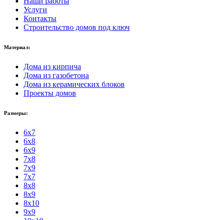
Наши работы
Услуги
Контакты
Строительство домов под ключ
Материал:
Дома из кирпича
Дома из газобетона
Дома из керамических блоков
Проекты домов
Размеры:
6x7
6x8
6x9
7x8
7x9
7x7
8x8
8x9
8x10
9x9