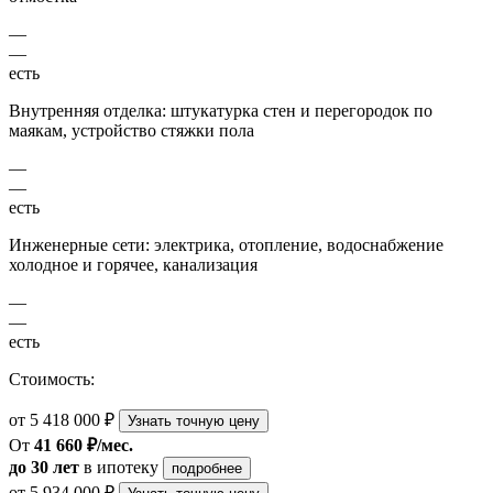
—
—
есть
Внутренняя отделка: штукатурка стен и перегородок по
маякам, устройство стяжки пола
—
—
есть
Инженерные сети: электрика, отопление, водоснабжение
холодное и горячее, канализация
—
—
есть
Стоимость:
от 5 418 000 ₽
Узнать точную цену
От
41 660 ₽/мес.
до 30 лет
в ипотеку
подробнее
от 5 934 000 ₽