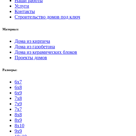
Наши работы
Услуги
Контакты
Строительство домов под ключ
Материал:
Дома из кирпича
Дома из газобетона
Дома из керамических блоков
Проекты домов
Размеры:
6x7
6x8
6x9
7x8
7x9
7x7
8x8
8x9
8x10
9x9