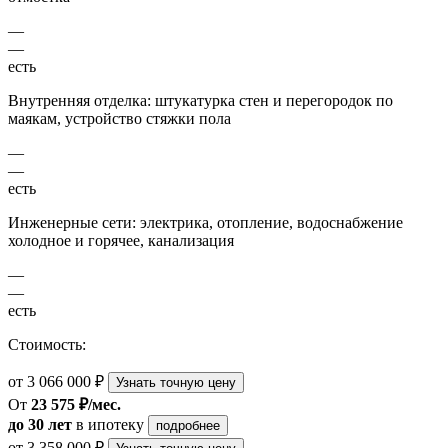
—
—
есть
Внутренняя отделка: штукатурка стен и перегородок по
маякам, устройство стяжки пола
—
—
есть
Инженерные сети: электрика, отопление, водоснабжение
холодное и горячее, канализация
—
—
есть
Стоимость:
от 3 066 000 ₽
Узнать точную цену
От
23 575 ₽/мес.
до 30 лет
в ипотеку
подробнее
от 3 358 000 ₽