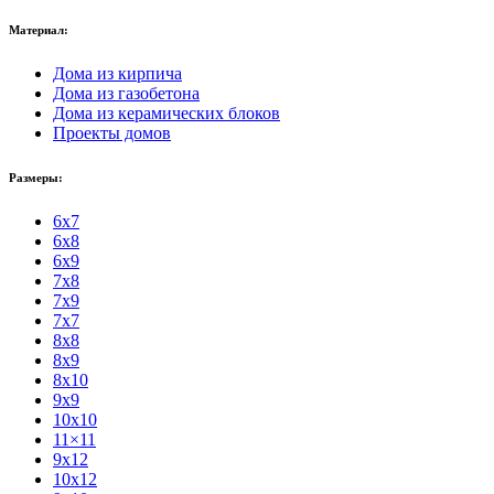
Материал:
Дома из кирпича
Дома из газобетона
Дома из керамических блоков
Проекты домов
Размеры:
6x7
6x8
6x9
7x8
7x9
7x7
8x8
8x9
8x10
9x9
10x10
11×11
9x12
10x12