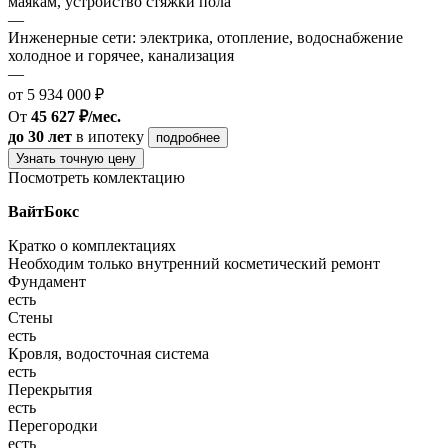
маякам, устройство стяжки пола
—
Инженерные сети: электрика, отопление, водоснабжение
холодное и горячее, канализация
—
от 5 934 000 ₽
От
45 627 ₽/мес.
до 30 лет
в ипотеку
подробнее
Узнать точную цену
Посмотреть комлектацию
ВайтБокс
Кратко о комплектациях
Необходим только внутренний косметический ремонт
Фундамент
есть
Стены
есть
Кровля, водосточная система
есть
Перекрытия
есть
Перегородки
есть