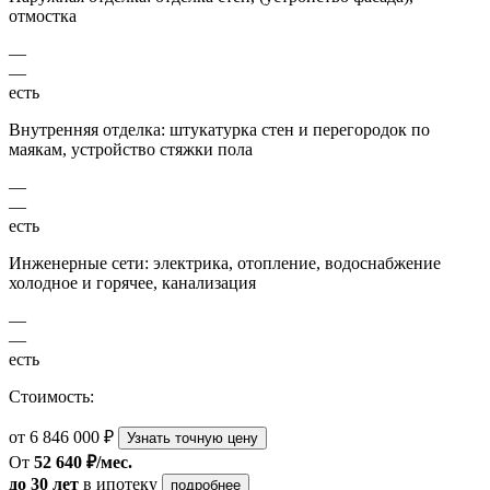
отмостка
—
—
есть
Внутренняя отделка: штукатурка стен и перегородок по
маякам, устройство стяжки пола
—
—
есть
Инженерные сети: электрика, отопление, водоснабжение
холодное и горячее, канализация
—
—
есть
Стоимость:
от 6 846 000 ₽
Узнать точную цену
От
52 640 ₽/мес.
до 30 лет
в ипотеку
подробнее