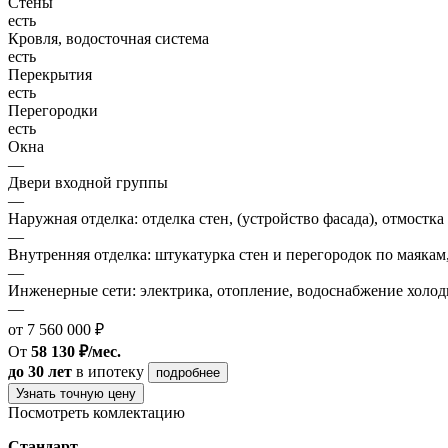
Стены
есть
Кровля, водосточная система
есть
Перекрытия
есть
Перегородки
есть
Окна
—
Двери входной группы
—
Наружная отделка: отделка стен, (устройство фасада), отмостка
—
Внутренняя отделка: штукатурка стен и перегородок по маякам
—
Инженерные сети: электрика, отопление, водоснабжение холодн
—
от 7 560 000 ₽
От
58 130 ₽/мес.
до 30 лет
в ипотеку
подробнее
Узнать точную цену
Посмотреть комлектацию
Стандарт