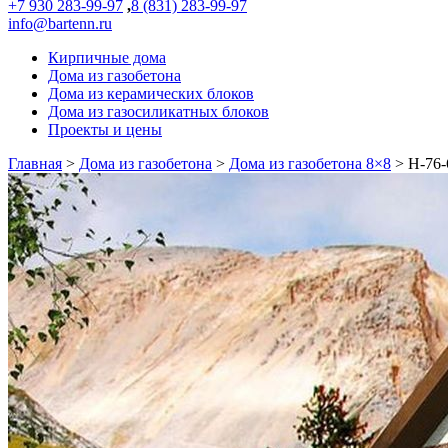
+7 930 283-99-97
,
8 (831) 283-99-97
info@bartenn.ru
Кирпичные дома
Дома из газобетона
Дома из керамических блоков
Дома из газосиликатных блоков
Проекты и цены
Главная
>
Дома из газобетона
>
Дома из газобетона 8×8
>
Н-76-