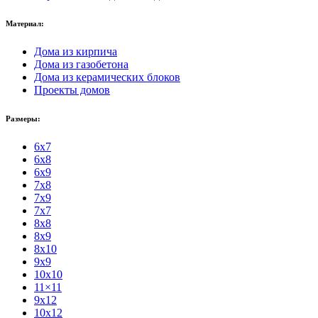
Материал:
Дома из кирпича
Дома из газобетона
Дома из керамических блоков
Проекты домов
Размеры:
6x7
6x8
6x9
7x8
7x9
7x7
8x8
8x9
8x10
9x9
10x10
11×11
9x12
10x12