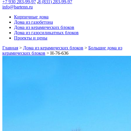
+7 930 283-99-97
,
8 (831) 283-99-97
info@bartenn.ru
Кирпичные дома
Дома из газобетона
Дома из керамических блоков
Дома из газосиликатных блоков
Проекты и цены
Главная
>
Дома из керамических блоков
>
Большие дома из
керамических блоков
>
Н-76-636