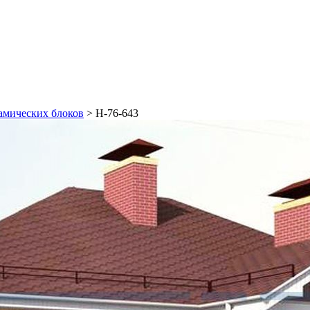
амических блоков
>
Н-76-643