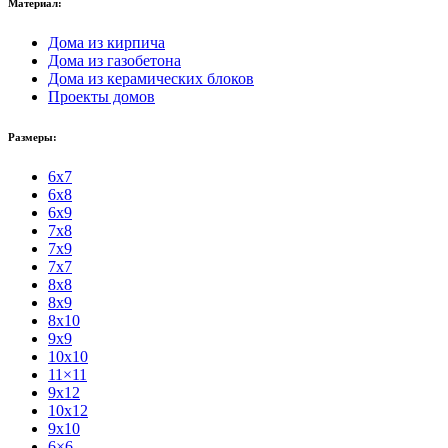
Материал:
Дома из кирпича
Дома из газобетона
Дома из керамических блоков
Проекты домов
Размеры:
6x7
6x8
6x9
7x8
7x9
7x7
8x8
8x9
8x10
9x9
10x10
11×11
9x12
10x12
9x10
6×6