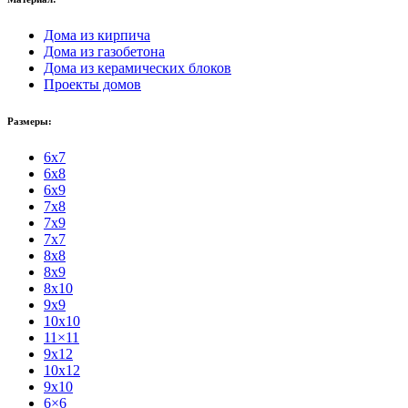
Дома из кирпича
Дома из газобетона
Дома из керамических блоков
Проекты домов
Размеры:
6x7
6x8
6x9
7x8
7x9
7x7
8x8
8x9
8x10
9x9
10x10
11×11
9x12
10x12
9x10
6×6