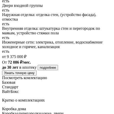
есть
Двери входной группы
есть
Наружная отделка: отделка стен, (устройство фасада),
отмостка
есть
Внутренняя отделка: штукатурка стен и перегородок по
маякам, устройство стяжки пола
есть
Инженерные сети: электрика, отопление, водоснабжение
холодное и горячее, канализация
есть
от 9 375 000 ₽
От
72 086 ₽/мес.
до 30 лет
в ипотеку
подробнее
Узнать точную цену
Посмотреть комлектацию
Базовая
Стандарт
ВайтБокс
Кратко о комплектациях
Коробка дома
Коробка+перегородки+окна, двери