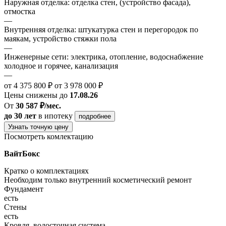
Наружная отделка: отделка стен, (устройство фасада),
отмостка
—
Внутренняя отделка: штукатурка стен и перегородок по
маякам, устройство стяжки пола
—
Инженерные сети: электрика, отопление, водоснабжение
холодное и горячее, канализация
—
от 4 375 800 ₽
от 3 978 000 ₽
Цены снижены до
17.08.26
От
30 587 ₽/мес.
до 30 лет
в ипотеку
подробнее
Узнать точную цену
Посмотреть комлектацию
ВайтБокс
Кратко о комплектациях
Необходим только внутренний косметический ремонт
Фундамент
есть
Стены
есть
Кровля, водосточная система