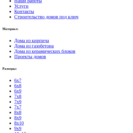
Наши работы
Услуги
Контакты
Строительство домов под ключ
Материал:
Дома из кирпича
Дома из газобетона
Дома из керамических блоков
Проекты домов
Размеры:
6x7
6x8
6x9
7x8
7x9
7x7
8x8
8x9
8x10
9x9