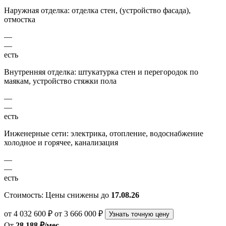
Наружная отделка: отделка стен, (устройство фасада),
отмостка
—
—
есть
Внутренняя отделка: штукатурка стен и перегородок по
маякам, устройство стяжки пола
—
—
есть
Инженерные сети: электрика, отопление, водоснабжение
холодное и горячее, канализация
—
—
есть
Стоимость:
Цены снижены до
17.08.26
от 4 032 600 ₽
от 3 666 000 ₽
Узнать точную цену
От
28 188 ₽/мес.