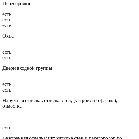
Перегородки
есть
есть
есть
Окна
—
есть
есть
Двери входной группы
—
есть
есть
Наружная отделка: отделка стен, (устройство фасада),
отмостка
—
—
есть
Внутренняя отделка: штукатурка стен и перегородок по