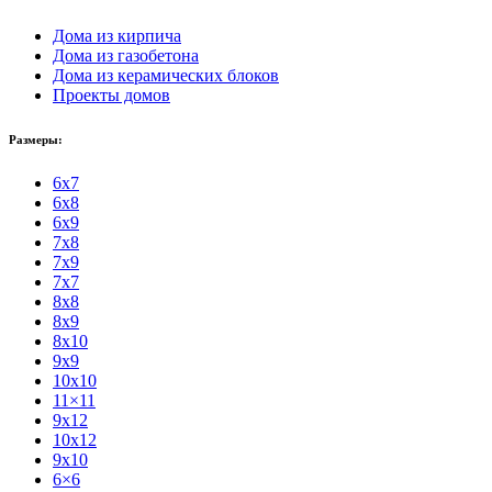
Дома из кирпича
Дома из газобетона
Дома из керамических блоков
Проекты домов
Размеры:
6x7
6x8
6x9
7x8
7x9
7x7
8x8
8x9
8x10
9x9
10x10
11×11
9x12
10x12
9x10
6×6