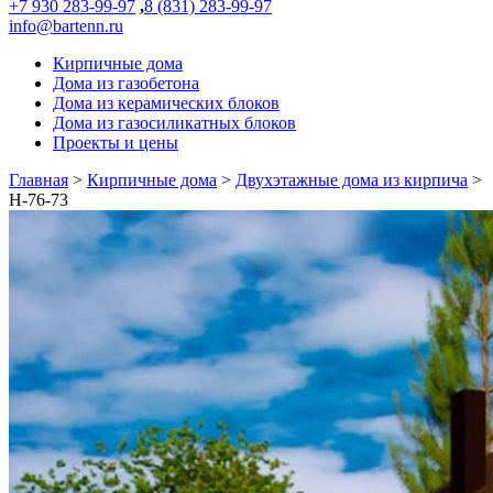
+7 930 283-99-97
,
8 (831) 283-99-97
info@bartenn.ru
Кирпичные дома
Дома из газобетона
Дома из керамических блоков
Дома из газосиликатных блоков
Проекты и цены
Главная
>
Кирпичные дома
>
Двухэтажные дома из кирпича
>
Н-76-73