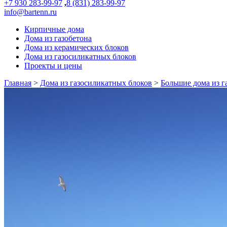
+7 930 283-99-97
,
8 (831) 283-99-97
info@bartenn.ru
Кирпичные дома
Дома из газобетона
Дома из керамических блоков
Дома из газосиликатных блоков
Проекты и цены
Главная
>
Дома из газосиликатных блоков
>
Большие дома из г