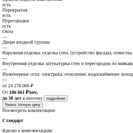
есть
Перекрытия
есть
Перегородки
есть
Окна
—
Двери входной группы
—
Наружная отделка: отделка стен, (устройство фасада), отмостка
—
Внутренняя отделка: штукатурка стен и перегородок по маякам
—
Инженерные сети: электрика, отопление, водоснабжение холодн
—
от 24 276 000 ₽
От
186 661 ₽/мес.
до 30 лет
в ипотеку
подробнее
Узнать точную цену
Посмотреть комлектацию
Стандарт
Кратко о комплектациях