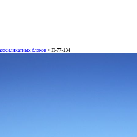
азосиликатных блоков
>
П-77-134