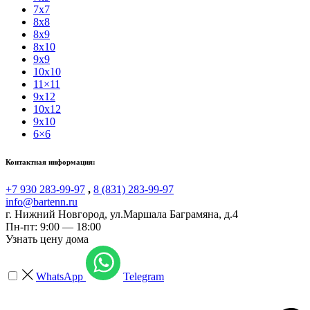
7x7
8x8
8x9
8x10
9x9
10x10
11×11
9x12
10x12
9x10
6×6
Контактная информация:
+7 930 283-99-97
,
8 (831) 283-99-97
info@bartenn.ru
г. Нижний Новгород
,
ул.Маршала Баграмяна, д.4
Пн-пт: 9:00 — 18:00
Узнать цену дома
WhatsApp
Telegram