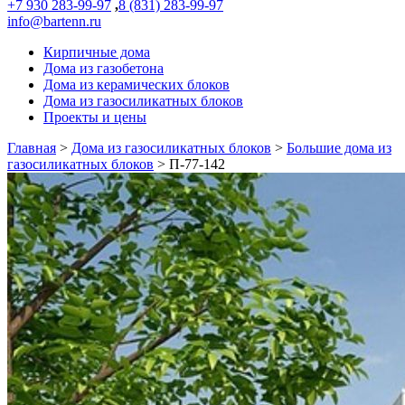
+7 930 283-99-97
,
8 (831) 283-99-97
info@bartenn.ru
Кирпичные дома
Дома из газобетона
Дома из керамических блоков
Дома из газосиликатных блоков
Проекты и цены
Главная
>
Дома из газосиликатных блоков
>
Большие дома из
газосиликатных блоков
>
П-77-142