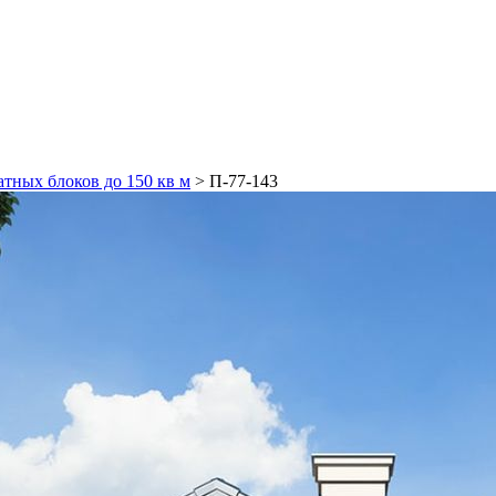
атных блоков до 150 кв м
>
П-77-143