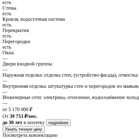
есть
Стены
есть
Кровля, водосточная система
есть
Перекрытия
есть
Перегородки
есть
Окна
—
Двери входной группы
—
Наружная отделка: отделка стен, (устройство фасада), отмостка
—
Внутренняя отделка: штукатурка стен и перегородок по маякам
—
Инженерные сети: электрика, отопление, водоснабжение холодн
—
от 5 170 000 ₽
От
39 753 ₽/мес.
до 30 лет
в ипотеку
подробнее
Узнать точную цену
Посмотреть комлектацию