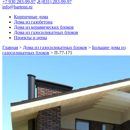
+7 930 283-99-97
,
8 (831) 283-99-97
info@bartenn.ru
Кирпичные дома
Дома из газобетона
Дома из керамических блоков
Дома из газосиликатных блоков
Проекты и цены
Главная
>
Дома из газосиликатных блоков
>
Большие дома из
газосиликатных блоков
>
П-77-171