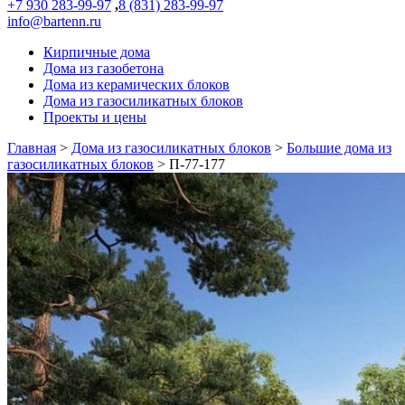
+7 930 283-99-97
,
8 (831) 283-99-97
info@bartenn.ru
Кирпичные дома
Дома из газобетона
Дома из керамических блоков
Дома из газосиликатных блоков
Проекты и цены
Главная
>
Дома из газосиликатных блоков
>
Большие дома из
газосиликатных блоков
>
П-77-177