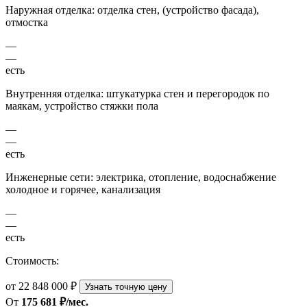
Наружная отделка: отделка стен, (устройство фасада),
отмостка
—
—
есть
Внутренняя отделка: штукатурка стен и перегородок по
маякам, устройство стяжки пола
—
—
есть
Инженерные сети: электрика, отопление, водоснабжение
холодное и горячее, канализация
—
—
есть
Стоимость:
от 22 848 000 ₽
Узнать точную цену
От
175 681 ₽/мес.