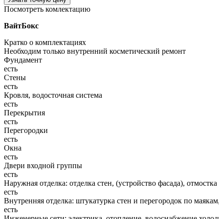
Посмотреть комлектацию
ВайтБокс
Кратко о комплектациях
Необходим только внутренний косметический ремонт
Фундамент
есть
Стены
есть
Кровля, водосточная система
есть
Перекрытия
есть
Перегородки
есть
Окна
есть
Двери входной группы
есть
Наружная отделка: отделка стен, (устройство фасада), отмостка
есть
Внутренняя отделка: штукатурка стен и перегородок по маякам
есть
Инженерные сети: электрика, отопление, водоснабжение холодн