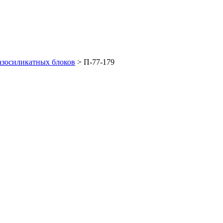
азосиликатных блоков
>
П-77-179