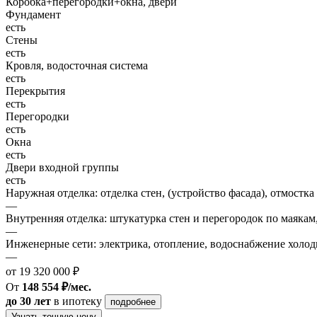
Коробка+перегородки+окна, двери
Фундамент
есть
Стены
есть
Кровля, водосточная система
есть
Перекрытия
есть
Перегородки
есть
Окна
есть
Двери входной группы
есть
Наружная отделка: отделка стен, (устройство фасада), отмостка
—
Внутренняя отделка: штукатурка стен и перегородок по маякам
—
Инженерные сети: электрика, отопление, водоснабжение холодн
—
от 19 320 000 ₽
От
148 554 ₽/мес.
до 30 лет
в ипотеку
подробнее
Узнать точную цену