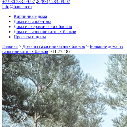
+7 930 283-99-97
,
8 (831) 283-99-97
info@bartenn.ru
Кирпичные дома
Дома из газобетона
Дома из керамических блоков
Дома из газосиликатных блоков
Проекты и цены
Главная
>
Дома из газосиликатных блоков
>
Большие дома из
газосиликатных блоков
>
П-77-187