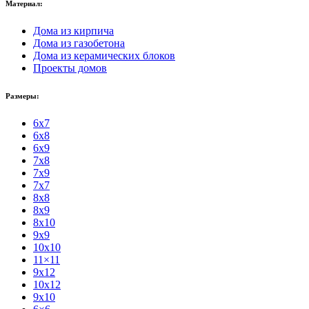
Материал:
Дома из кирпича
Дома из газобетона
Дома из керамических блоков
Проекты домов
Размеры:
6x7
6x8
6x9
7x8
7x9
7x7
8x8
8x9
8x10
9x9
10x10
11×11
9x12
10x12
9x10