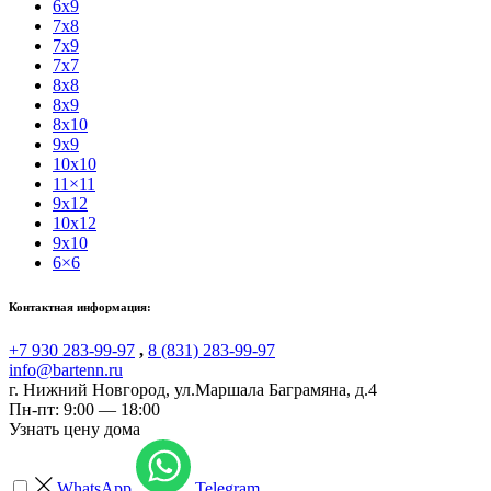
6x9
7x8
7x9
7x7
8x8
8x9
8x10
9x9
10x10
11×11
9x12
10x12
9x10
6×6
Контактная информация:
+7 930 283-99-97
,
8 (831) 283-99-97
info@bartenn.ru
г. Нижний Новгород
,
ул.Маршала Баграмяна, д.4
Пн-пт: 9:00 — 18:00
Узнать цену дома
WhatsApp
Telegram