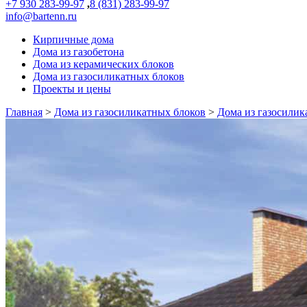
+7 930 283-99-97
,
8 (831) 283-99-97
info@bartenn.ru
Кирпичные дома
Дома из газобетона
Дома из керамических блоков
Дома из газосиликатных блоков
Проекты и цены
Главная
>
Дома из газосиликатных блоков
>
Дома из газосилик