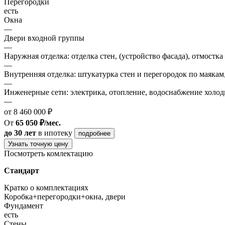
Перегородки
есть
Окна
—
Двери входной группы
—
Наружная отделка: отделка стен, (устройство фасада), отмостка
—
Внутренняя отделка: штукатурка стен и перегородок по маякам
—
Инженерные сети: электрика, отопление, водоснабжение холодн
—
от 8 460 000 ₽
От
65 050 ₽/мес.
до 30 лет
в ипотеку
подробнее
Узнать точную цену
Посмотреть комлектацию
Стандарт
Кратко о комплектациях
Коробка+перегородки+окна, двери
Фундамент
есть
Стены