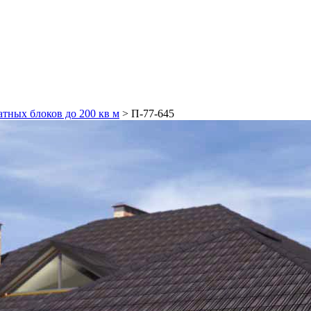
атных блоков до 200 кв м
>
П-77-645