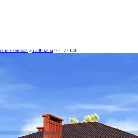
атных блоков до 200 кв м
>
П-77-646