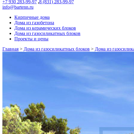
+7 930 283-99-97
,
8 (831) 283-99-97
info@bartenn.ru
Кирпичные дома
Дома из газобетона
Дома из керамических блоков
Дома из газосиликатных блоков
Проекты и цены
Главная
>
Дома из газосиликатных блоков
>
Дома из газосилик