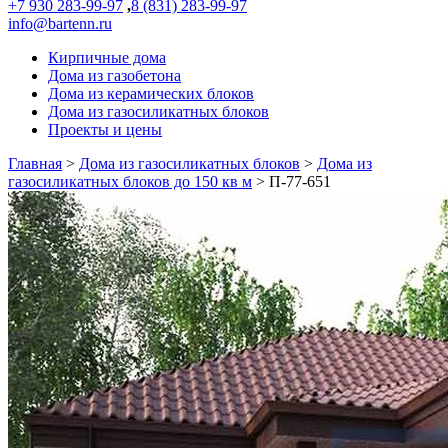
+7 930 283-99-97
,
8 (831) 283-99-97
info@bartenn.ru
Кирпичные дома
Дома из газобетона
Дома из керамических блоков
Дома из газосиликатных блоков
Проекты и цены
Главная
>
Дома из газосиликатных блоков
>
Дома из
газосиликатных блоков до 150 кв м
>
П-77-651