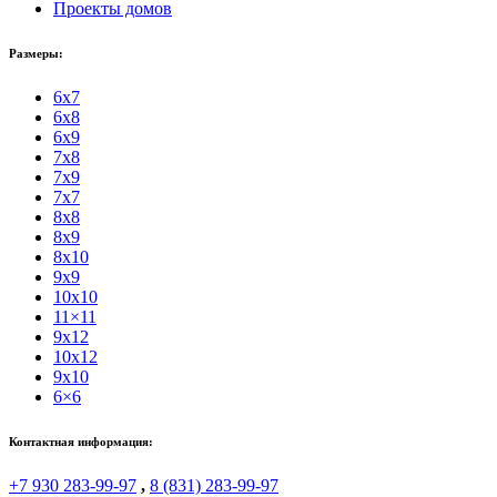
Проекты домов
Размеры:
6x7
6x8
6x9
7x8
7x9
7x7
8x8
8x9
8x10
9x9
10x10
11×11
9x12
10x12
9x10
6×6
Контактная информация:
+7 930 283-99-97
,
8 (831) 283-99-97