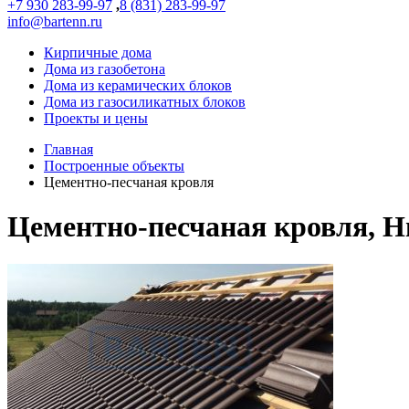
+7 930 283-99-97
,
8 (831) 283-99-97
info@bartenn.ru
Кирпичные дома
Дома из газобетона
Дома из керамических блоков
Дома из газосиликатных блоков
Проекты и цены
Главная
Построенные объекты
Цементно-песчаная кровля
Цементно-песчаная кровля, Н