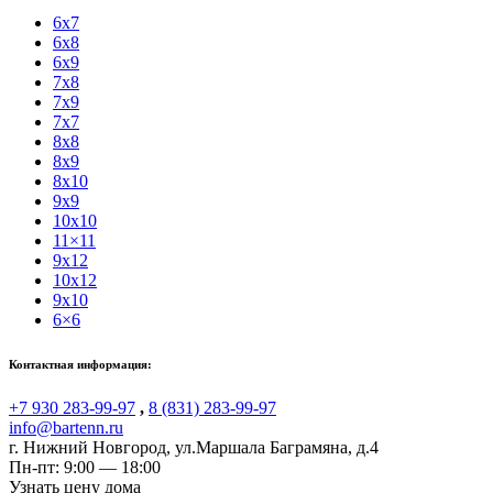
6x7
6x8
6x9
7x8
7x9
7x7
8x8
8x9
8x10
9x9
10x10
11×11
9x12
10x12
9x10
6×6
Контактная информация:
+7 930 283-99-97
,
8 (831) 283-99-97
info@bartenn.ru
г. Нижний Новгород
,
ул.Маршала Баграмяна, д.4
Пн-пт: 9:00 — 18:00
Узнать цену дома