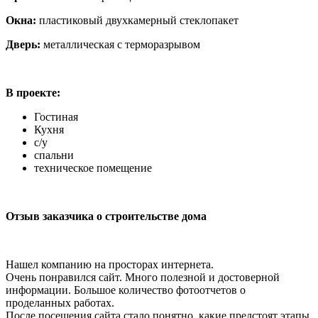
Окна:
пластиковый двухкамерный стеклопакет
Дверь:
металлическая с терморазрывом
В проекте:
Гостиная
Кухня
с/у
спальни
техническое помещение
Отзыв заказчика о строительстве дома
Нашел компанию на просторах интернета.
Очень понравился сайт. Много полезной и достоверной
информации. Большое количество фотоотчетов о
проделанных работах.
После посещения сайта стало понятно, какие предстоят этапы