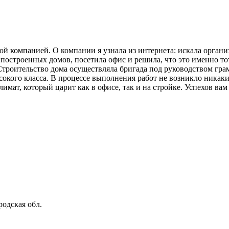
ой компанией. О компании я узнала из интернета: искала орган
остроенных домов, посетила офис и решила, что это именно тот
троительство дома осуществляла бригада под руководством грамо
окого класса. В процессе выполнения работ не возникло никаких
мат, который царит как в офисе, так и на стройке. Успехов вам
одская обл.