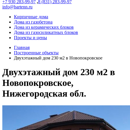
+7 930 283-99-97
,
8 (831) 283-99-97
info@bartenn.ru
Кирпичные дома
Дома из газобетона
Дома из керамических блоков
Дома из газосиликатных блоков
Проекты и цены
Главная
Построенные объекты
Двухэтажный дом 230 м2 в Новопокровское
Двухэтажный дом 230 м2 в
Новопокровское,
Нижегородская обл.