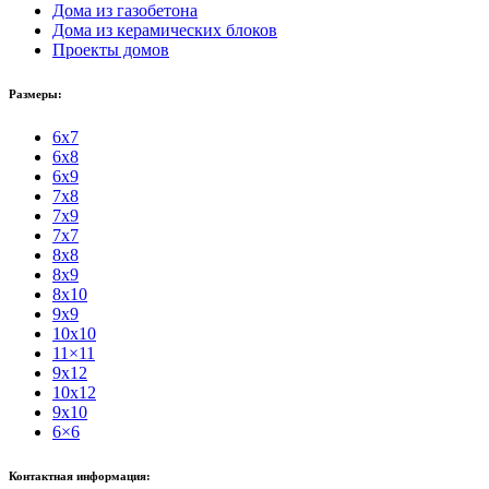
Дома из газобетона
Дома из керамических блоков
Проекты домов
Размеры:
6x7
6x8
6x9
7x8
7x9
7x7
8x8
8x9
8x10
9x9
10x10
11×11
9x12
10x12
9x10
6×6
Контактная информация: