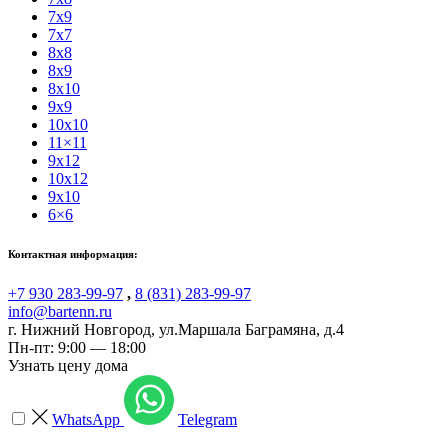
7x9
7x7
8x8
8x9
8x10
9x9
10x10
11×11
9x12
10x12
9x10
6×6
Контактная информация:
+7 930 283-99-97
,
8 (831) 283-99-97
info@bartenn.ru
г. Нижний Новгород
,
ул.Маршала Баграмяна, д.4
Пн-пт: 9:00 — 18:00
Узнать цену дома
WhatsApp
Telegram