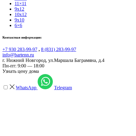
11×11
9x12
10x12
9x10
6×6
Контактная информация:
+7 930 283-99-97
,
8 (831) 283-99-97
info@bartenn.ru
г. Нижний Новгород
,
ул.Маршала Баграмяна, д.4
Пн-пт: 9:00 — 18:00
Узнать цену дома
WhatsApp
Telegram