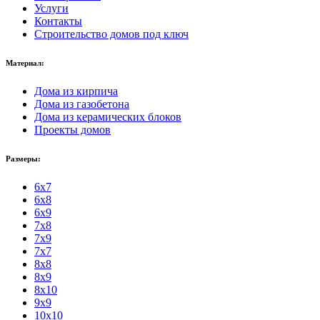
Услуги
Контакты
Строительство домов под ключ
Материал:
Дома из кирпича
Дома из газобетона
Дома из керамических блоков
Проекты домов
Размеры:
6x7
6x8
6x9
7x8
7x9
7x7
8x8
8x9
8x10
9x9
10x10