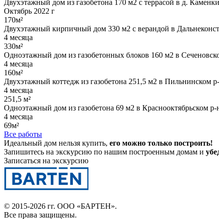
Двухэтажный дом из газобетона 170 м2 с террасой в д. Каменк
Октябрь 2022 г
170м²
Двухэтажный кирпичный дом 330 м2 с верандой в Дальнеконст
4 месяца
330м²
Одноэтажный дом из газобетонных блоков 160 м2 в Сеченовско
4 месяца
160м²
Двухэтажный коттедж из газобетона 251,5 м2 в Пильнинском р-
4 месяца
251,5 м²
Одноэтажный дом из газобетона 69 м2 в Краснооктябрьском р-
4 месяца
69м²
Все работы
Идеальный дом нельзя купить,
его можно только построить!
Запишитесь на экскурсию по нашим построенным домам и
убе
Записаться на экскурсию
© 2015-2026 гг.
ООО «БАРТЕН»
.
Все права защищены.