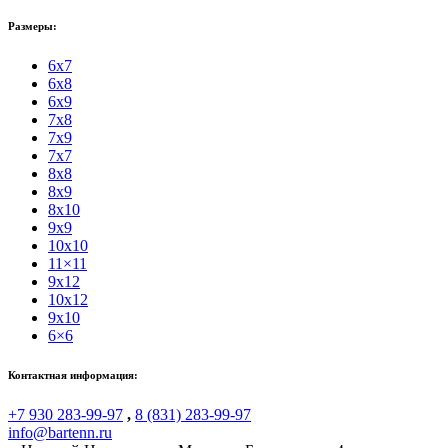
Размеры:
6x7
6x8
6x9
7x8
7x9
7x7
8x8
8x9
8x10
9x9
10x10
11×11
9x12
10x12
9x10
6×6
Контактная информация:
+7 930 283-99-97
,
8 (831) 283-99-97
info@bartenn.ru