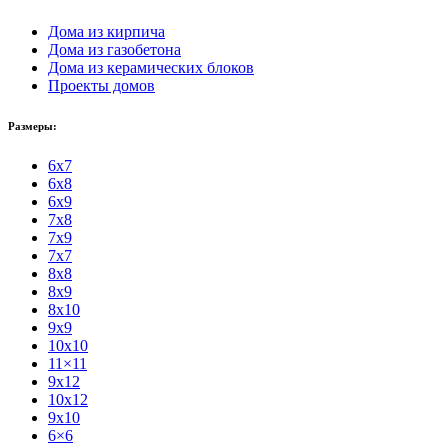
Дома из кирпича
Дома из газобетона
Дома из керамических блоков
Проекты домов
Размеры:
6x7
6x8
6x9
7x8
7x9
7x7
8x8
8x9
8x10
9x9
10x10
11×11
9x12
10x12
9x10
6×6