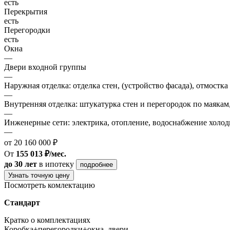
есть
Перекрытия
есть
Перегородки
есть
Окна
—
Двери входной группы
—
Наружная отделка: отделка стен, (устройство фасада), отмостка
—
Внутренняя отделка: штукатурка стен и перегородок по маякам
—
Инженерные сети: электрика, отопление, водоснабжение холодн
—
от 20 160 000 ₽
От
155 013 ₽/мес.
до 30 лет
в ипотеку
подробнее
Узнать точную цену
Посмотреть комлектацию
Стандарт
Кратко о комплектациях
Коробка+перегородки+окна, двери