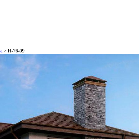
на
>
Н-76-09