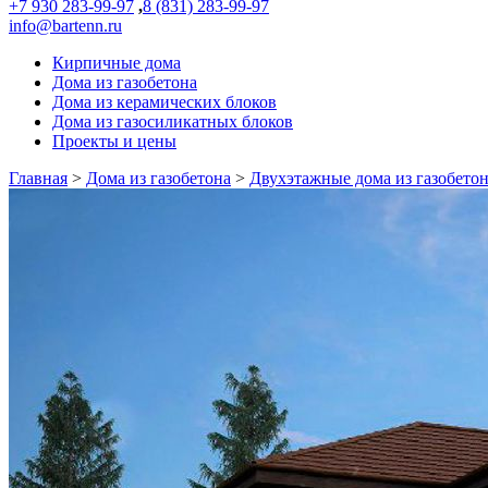
+7 930 283-99-97
,
8 (831) 283-99-97
info@bartenn.ru
Кирпичные дома
Дома из газобетона
Дома из керамических блоков
Дома из газосиликатных блоков
Проекты и цены
Главная
>
Дома из газобетона
>
Двухэтажные дома из газобето