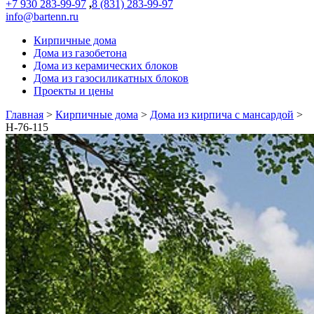
+7 930 283-99-97
,
8 (831) 283-99-97
info@bartenn.ru
Кирпичные дома
Дома из газобетона
Дома из керамических блоков
Дома из газосиликатных блоков
Проекты и цены
Главная
>
Кирпичные дома
>
Дома из кирпича с мансардой
>
Н-76-115